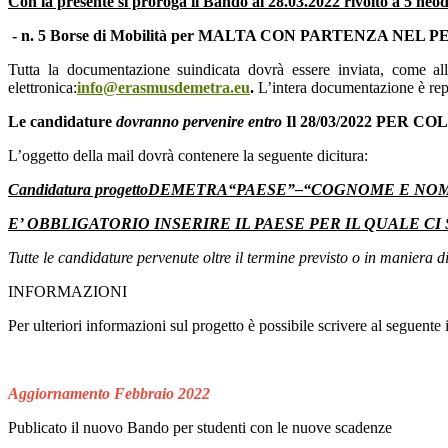
Con la presente si proroga il Bando al 28.03.2022 rivolto a 5 neod
- n. 5 Borse di Mobilità per MALTA CON PARTENZA NEL PER
Tutta la documentazione suindicata dovrà essere inviata, come al
elettronica:
info@erasmusdemetra.eu
.
L’intera documentazione è repe
Le candidature
dovranno pervenire entro
Il 28/03/2022 PER
L’oggetto della mail dovrà contenere la seguente dicitura:
Candidatura progettoDEMETRA“PAESE”–“COGNOME E NO
E’ OBBLIGATORIO INSERIRE IL PAESE PER IL QUALE C
Tutte le candidature pervenute oltre il termine previsto o in maniera
INFORMAZIONI
Per ulteriori informazioni sul progetto è possibile scrivere al seguente 
Aggiornamento Febbraio 2022
Publicato il nuovo Bando per studenti con le nuove scadenze