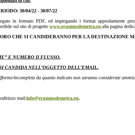
iplomati di cui:
IODO: 30/04/22 - 30/07/22
legato in formato PDF, ed impiegando i format appositamente predis
ribile sul sito di progetto
www.erasmusdemetra.eu
alla pagina dedica
 COLORO CHE SI CANDIDERANNO PER LA DESTINAZIONE M
ME” E NUMERO II FLUSSO.
I SI CANDIDA NELL’OGGETTO DELL’EMAIL.
 difforme/incompleta da quanto indicato non saranno considerate ammiss
indirizzo mail:
info@erasmusdemetra.eu
.