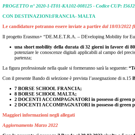
PROGETTO n° 2020-1-IT01-KA102-008125 -
Codice CUP: I56J
CON DESTINAZIONI:FRANCIA- MALTA
Le candidature potranno essere inviate a partire
dal 18/03/2022 f
Il progetto Erasmus+ “DE.M.E.T.R.A. – DEveloping Mobility for Euro
una short mobility della durata di 32 giorni in favore di 80 
potenziare le conoscenze digitali applicabili al campo del prec
partenza;
La figura professionale nella quale si formeranno sarà la seguente:
“Te
Con il presente Bando di selezione è prevista l’assegnazione di n.15
Bo
7 BORSE SCHOOL FRANCIA;
8 BORSE SCHOOL MALTA;
2 DOCENTI ACCOMPAGNATORI in possesso di green passi
2 DOCENTI ACCOMPAGNATORI in possesso di green pas
Maggiori informazioni negli allegati
Aggiornamento Marzo 2022