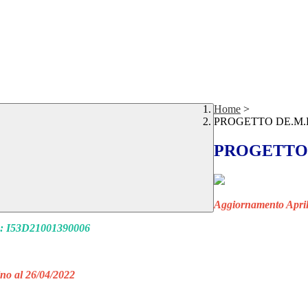
Home
>
PROGETTO DE.M.E
PROGETTO D
Aggiornamento Apri
: I53D21001390006
ino al 26/04/2022