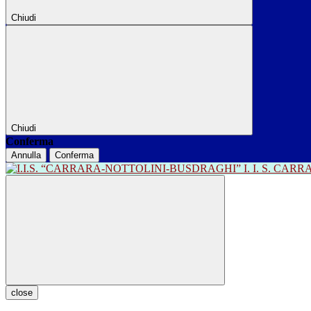
Chiudi
Chiudi
Conferma
Annulla
Conferma
I. I. S. CA
close