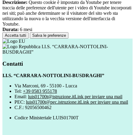
Descrizione:
Questo cookie è impostato da Youtube per tenere
traccia delle preferenze dell'utente per i video di Youtube incorporati
nei siti; può anche determinare se il visitatore del sito web sta
utilizzando la nuova o la vecchia versione dell'interfaccia di
Youtube.
Durata:
6 mesi
Accetta tutti
Salva le preferenze
I.I.S. “CARRARA-NOTTOLINI-
BUSDRAGHI”
Contatti
I.I.S. “CARRARA-NOTTOLINI-BUSDRAGHI”
Via Marconi, 69 - 55100 - Lucca
Tel:
+39 0583 955178
Email:
luis01700t@istruzione.it
Link per inviare una mail
PEC:
luis01700t@pec.istruzione.it
Link per inviare una mail
C.F.: 92056500462
Codice Ministeriale LUIS01700T