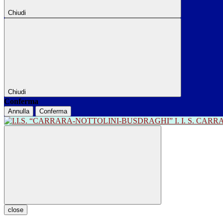
Chiudi
Chiudi
Conferma
Annulla
Conferma
I. I. S. CA
close