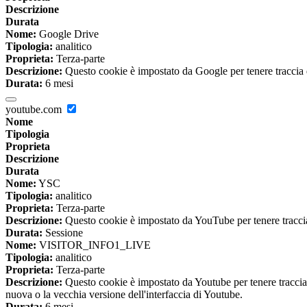
Descrizione
Durata
Nome:
Google Drive
Tipologia:
analitico
Proprieta:
Terza-parte
Descrizione:
Questo cookie è impostato da Google per tenere traccia del
Durata:
6 mesi
youtube.com
Nome
Tipologia
Proprieta
Descrizione
Durata
Nome:
YSC
Tipologia:
analitico
Proprieta:
Terza-parte
Descrizione:
Questo cookie è impostato da YouTube per tenere traccia 
Durata:
Sessione
Nome:
VISITOR_INFO1_LIVE
Tipologia:
analitico
Proprieta:
Terza-parte
Descrizione:
Questo cookie è impostato da Youtube per tenere traccia de
nuova o la vecchia versione dell'interfaccia di Youtube.
Durata:
6 mesi