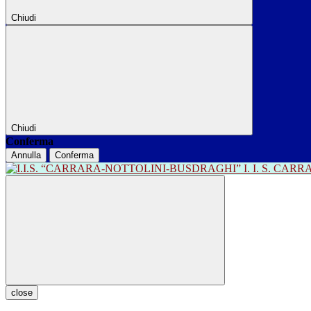
Chiudi
Chiudi
Conferma
Annulla
Conferma
I. I. S. CA
close