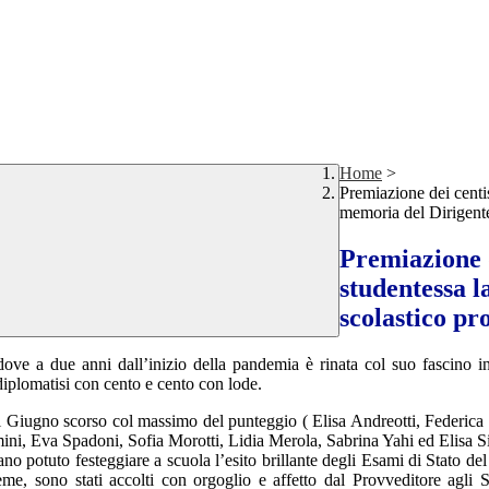
Home
>
Premiazione dei centis
memoria del Dirigente
Premiazione d
studentessa l
scolastico pr
ve a due anni dall’inizio della pandemia è rinata col suo fascino in
diplomatisi con cento e cento con lode.
 il Giugno scorso col massimo del punteggio ( Elisa Andreotti, Federica 
i, Eva Spadoni, Sofia Morotti, Lidia Merola, Sabrina Yahi ed Elisa Simon
o potuto festeggiare a scuola l’esito brillante degli Esami di Stato d
me, sono stati accolti con orgoglio e affetto dal Provveditore agli St