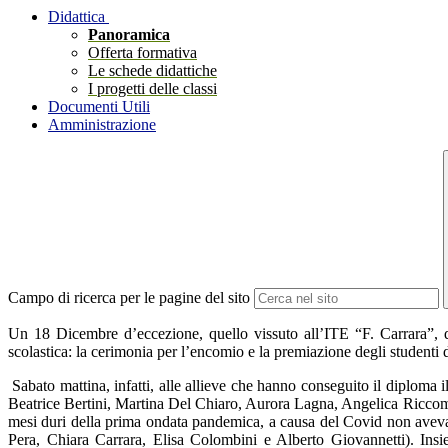
Didattica
Panoramica
Offerta formativa
Le schede didattiche
I progetti delle classi
Documenti Utili
Amministrazione
Campo di ricerca per le pagine del sito
Un 18 Dicembre d’eccezione, quello vissuto all’ITE “F. Carrara”, do
scolastica: la cerimonia per l’encomio e la premiazione degli studenti 
Sabato mattina, infatti, alle allieve che hanno conseguito il diploma
Beatrice Bertini, Martina Del Chiaro, Aurora Lagna, Angelica Riccomin
mesi duri della prima ondata pandemica, a causa del Covid non avevan
Pera, Chiara Carrara, Elisa Colombini e Alberto Giovannetti). Insie