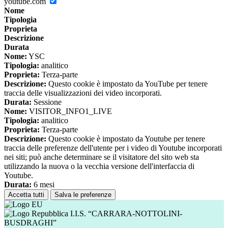
youtube.com
Nome
Tipologia
Proprieta
Descrizione
Durata
Nome:
YSC
Tipologia:
analitico
Proprieta:
Terza-parte
Descrizione:
Questo cookie è impostato da YouTube per tenere
traccia delle visualizzazioni dei video incorporati.
Durata:
Sessione
Nome:
VISITOR_INFO1_LIVE
Tipologia:
analitico
Proprieta:
Terza-parte
Descrizione:
Questo cookie è impostato da Youtube per tenere
traccia delle preferenze dell'utente per i video di Youtube incorporati
nei siti; può anche determinare se il visitatore del sito web sta
utilizzando la nuova o la vecchia versione dell'interfaccia di
Youtube.
Durata:
6 mesi
Accetta tutti
Salva le preferenze
I.I.S. “CARRARA-NOTTOLINI-
BUSDRAGHI”