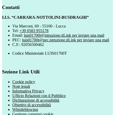
Contatti
I.I.S. “CARRARA-NOTTOLINI-BUSDRAGHI”
Via Marconi, 69 - 55100 - Lucca
Tel:
+39 0583 955178
Email:
luis01700t@istruzione.it
Link per inviare una mail
PEC:
luis01700t@pec.istruzione.it
Link per inviare una mail
C.F.: 92056500462
Codice Ministeriale LUIS01700T
Sezione Link Utili
Cookie policy
Note legali
Informativa Privacy
Ufficio Relazioni con il Pubblico
Dichiarazione di accessibilità
Obiettivi di accessibilità
Whistleblowing
Gestione consensi cookie