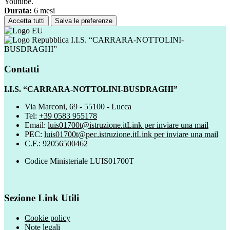
Youtube.
Durata:
6 mesi
Accetta tutti
Salva le preferenze
I.I.S. “CARRARA-NOTTOLINI-
BUSDRAGHI”
Contatti
I.I.S. “CARRARA-NOTTOLINI-BUSDRAGHI”
Via Marconi, 69 - 55100 - Lucca
Tel:
+39 0583 955178
Email:
luis01700t@istruzione.it
Link per inviare una mail
PEC:
luis01700t@pec.istruzione.it
Link per inviare una mail
C.F.: 92056500462
Codice Ministeriale LUIS01700T
Sezione Link Utili
Cookie policy
Note legali