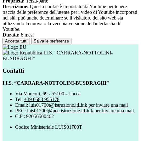
Proprieta:
Terza-parte
Descrizione:
Questo cookie è impostato da Youtube per tenere
traccia delle preferenze dell'utente per i video di Youtube incorporati
nei siti; può anche determinare se il visitatore del sito web sta
utilizzando la nuova o la vecchia versione dell'interfaccia di
Youtube.
Durata:
6 mesi
Accetta tutti
Salva le preferenze
I.I.S. “CARRARA-NOTTOLINI-
BUSDRAGHI”
Contatti
I.I.S. “CARRARA-NOTTOLINI-BUSDRAGHI”
Via Marconi, 69 - 55100 - Lucca
Tel:
+39 0583 955178
Email:
luis01700t@istruzione.it
Link per inviare una mail
PEC:
luis01700t@pec.istruzione.it
Link per inviare una mail
C.F.: 92056500462
Codice Ministeriale LUIS01700T