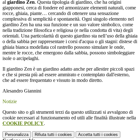
al
giardino Zen
. Questa tipologia di giardino, che ha origini
giapponesi, cerca di fondere ed armonizzare elementi naturali, come
rocce, ghiaia, piante… cercando di ottenere una sensazione
complessiva di semplicità e spontaneità. Ogni singolo elemento nel
giardino Zen ha una sua funzio­ne e un suo valore simbolico, come
nella tradizione filosofica e religiosa (e nella condot­ta di vita) degli
orientali. Una particolarità di questo giardino sta nell’uso della ghiaia
o della sabbia per rappresentare i corsi d'acqua o gli stagni: distese di
ghiaia bianca modellata col rastrello possono simulare le onde,
mentre le rocce, che emergono dalla sabbia, possono simboleggiare
isole o arcipelaghi.
Il giardino Zen è un giardino adatto anche per allestire piccoli spazi
e che si presta più ad essere ammirato e contemplato dall'esterno,
che ad essere frequentato e vissuto in modo diretto.
Alesandro Giannini
Notizie
Questo sito o gli strumenti terzi da questo utilizzati si avvalgono di
cookie necessari al funzionamento ed utili alle finalità illustrate nella
COOKIE POLICY
.
Personalizza
Rifiuta tutti
i cookies
Accetta tutti
i cookies