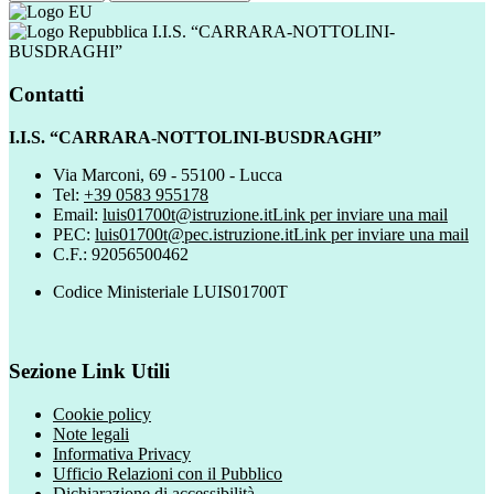
I.I.S. “CARRARA-NOTTOLINI-
BUSDRAGHI”
Contatti
I.I.S. “CARRARA-NOTTOLINI-BUSDRAGHI”
Via Marconi, 69 - 55100 - Lucca
Tel:
+39 0583 955178
Email:
luis01700t@istruzione.it
Link per inviare una mail
PEC:
luis01700t@pec.istruzione.it
Link per inviare una mail
C.F.: 92056500462
Codice Ministeriale LUIS01700T
Sezione Link Utili
Cookie policy
Note legali
Informativa Privacy
Ufficio Relazioni con il Pubblico
Dichiarazione di accessibilità