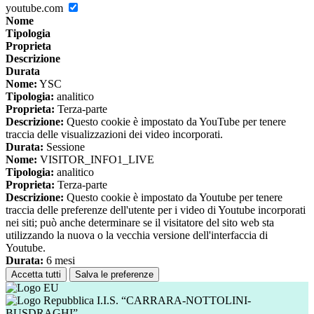
youtube.com
Nome
Tipologia
Proprieta
Descrizione
Durata
Nome:
YSC
Tipologia:
analitico
Proprieta:
Terza-parte
Descrizione:
Questo cookie è impostato da YouTube per tenere
traccia delle visualizzazioni dei video incorporati.
Durata:
Sessione
Nome:
VISITOR_INFO1_LIVE
Tipologia:
analitico
Proprieta:
Terza-parte
Descrizione:
Questo cookie è impostato da Youtube per tenere
traccia delle preferenze dell'utente per i video di Youtube incorporati
nei siti; può anche determinare se il visitatore del sito web sta
utilizzando la nuova o la vecchia versione dell'interfaccia di
Youtube.
Durata:
6 mesi
Accetta tutti
Salva le preferenze
I.I.S. “CARRARA-NOTTOLINI-
BUSDRAGHI”