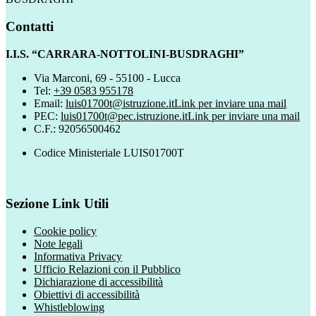
Contatti
I.I.S. “CARRARA-NOTTOLINI-BUSDRAGHI”
Via Marconi, 69 - 55100 - Lucca
Tel:
+39 0583 955178
Email:
luis01700t@istruzione.it
Link per inviare una mail
PEC:
luis01700t@pec.istruzione.it
Link per inviare una mail
C.F.: 92056500462
Codice Ministeriale LUIS01700T
Sezione Link Utili
Cookie policy
Note legali
Informativa Privacy
Ufficio Relazioni con il Pubblico
Dichiarazione di accessibilità
Obiettivi di accessibilità
Whistleblowing