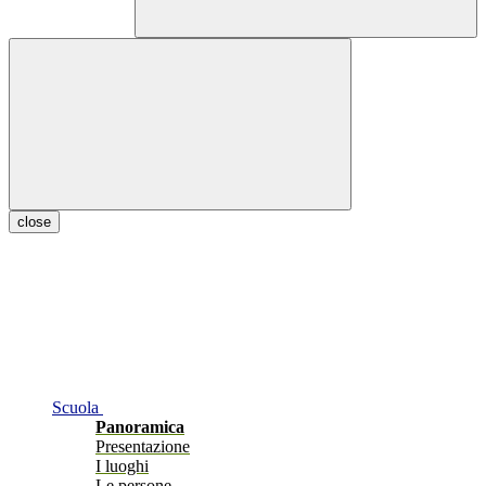
close
Scuola
Panoramica
Presentazione
I luoghi
Le persone