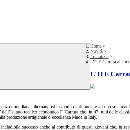
Home
>
Novità
>
Le notizie
>
L'ITE Carrara alla mo
L'ITE Carrar
esenza quotidiana, alternandosi in modo da rinunciare ad una sola mattin
ll’Istituto tecnico economico F. Carrara che, in 47, tutti delle classi t
alla produzione artigianale d’eccellenza Made in Italy.
ineludibile successo anche al contributo di questi giovani che, in rapp