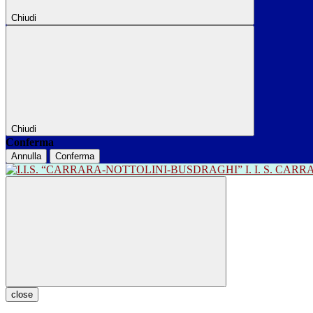
Chiudi
Chiudi
Conferma
Annulla
Conferma
I. I. S. CA
close