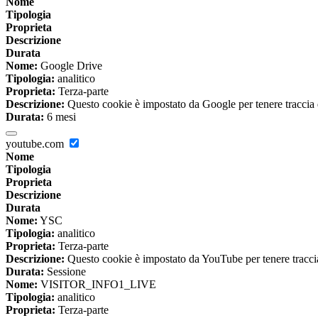
Nome
Tipologia
Proprieta
Descrizione
Durata
Nome:
Google Drive
Tipologia:
analitico
Proprieta:
Terza-parte
Descrizione:
Questo cookie è impostato da Google per tenere traccia del
Durata:
6 mesi
youtube.com
Nome
Tipologia
Proprieta
Descrizione
Durata
Nome:
YSC
Tipologia:
analitico
Proprieta:
Terza-parte
Descrizione:
Questo cookie è impostato da YouTube per tenere traccia 
Durata:
Sessione
Nome:
VISITOR_INFO1_LIVE
Tipologia:
analitico
Proprieta:
Terza-parte