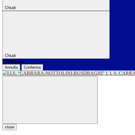
Chiudi
Chiudi
Conferma
Annulla
Conferma
I. I. S. CA
close