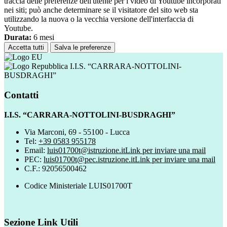
traccia delle preferenze dell'utente per i video di Youtube incorporati
nei siti; può anche determinare se il visitatore del sito web sta
utilizzando la nuova o la vecchia versione dell'interfaccia di
Youtube.
Durata:
6 mesi
Accetta tutti
Salva le preferenze
I.I.S. “CARRARA-NOTTOLINI-
BUSDRAGHI”
Contatti
I.I.S. “CARRARA-NOTTOLINI-BUSDRAGHI”
Via Marconi, 69 - 55100 - Lucca
Tel:
+39 0583 955178
Email:
luis01700t@istruzione.it
Link per inviare una mail
PEC:
luis01700t@pec.istruzione.it
Link per inviare una mail
C.F.: 92056500462
Codice Ministeriale LUIS01700T
Sezione Link Utili