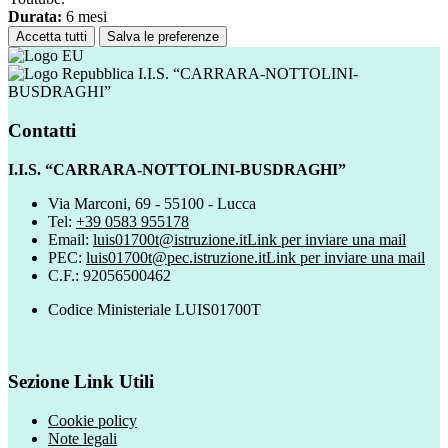
Durata:
6 mesi
Accetta tutti
Salva le preferenze
I.I.S. “CARRARA-NOTTOLINI-
BUSDRAGHI”
Contatti
I.I.S. “CARRARA-NOTTOLINI-BUSDRAGHI”
Via Marconi, 69 - 55100 - Lucca
Tel:
+39 0583 955178
Email:
luis01700t@istruzione.it
Link per inviare una mail
PEC:
luis01700t@pec.istruzione.it
Link per inviare una mail
C.F.: 92056500462
Codice Ministeriale LUIS01700T
Sezione Link Utili
Cookie policy
Note legali