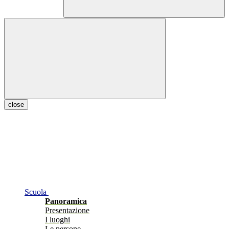
close
Scuola
Panoramica
Presentazione
I luoghi
Le persone