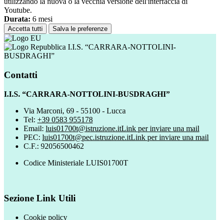
utilizzando la nuova o la vecchia versione dell'interfaccia di
Youtube.
Durata:
6 mesi
Accetta tutti
Salva le preferenze
I.I.S. “CARRARA-NOTTOLINI-
BUSDRAGHI”
Contatti
I.I.S. “CARRARA-NOTTOLINI-BUSDRAGHI”
Via Marconi, 69 - 55100 - Lucca
Tel:
+39 0583 955178
Email:
luis01700t@istruzione.it
Link per inviare una mail
PEC:
luis01700t@pec.istruzione.it
Link per inviare una mail
C.F.: 92056500462
Codice Ministeriale LUIS01700T
Sezione Link Utili
Cookie policy