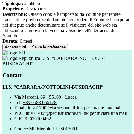
Tipologia:
analitico
Proprieta:
Terza-parte
Descrizione:
Questo cookie è impostato da Youtube per tenere
traccia delle preferenze dell'utente per i video di Youtube incorporati
nei siti; può anche determinare se il visitatore del sito web sta
utilizzando la nuova o la vecchia versione dell'interfaccia di
Youtube.
Durata:
6 mesi
Accetta tutti
Salva le preferenze
I.I.S. “CARRARA-NOTTOLINI-
BUSDRAGHI”
Contatti
I.I.S. “CARRARA-NOTTOLINI-BUSDRAGHI”
Via Marconi, 69 - 55100 - Lucca
Tel:
+39 0583 955178
Email:
luis01700t@istruzione.it
Link per inviare una mail
PEC:
luis01700t@pec.istruzione.it
Link per inviare una mail
C.F.: 92056500462
Codice Ministeriale LUIS01700T