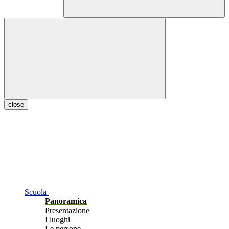
close
Scuola
Panoramica
Presentazione
I luoghi
Le persone