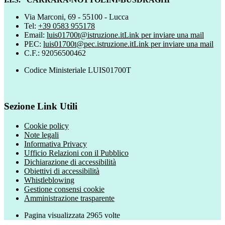
Via Marconi, 69 - 55100 - Lucca
Tel:
+39 0583 955178
Email:
luis01700t@istruzione.it
Link per inviare una mail
PEC:
luis01700t@pec.istruzione.it
Link per inviare una mail
C.F.: 92056500462
Codice Ministeriale LUIS01700T
Sezione Link Utili
Cookie policy
Note legali
Informativa Privacy
Ufficio Relazioni con il Pubblico
Dichiarazione di accessibilità
Obiettivi di accessibilità
Whistleblowing
Gestione consensi cookie
Amministrazione trasparente
Pagina visualizzata
2965
volte