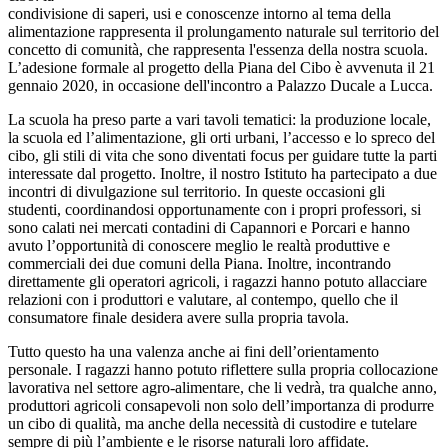
condivisione di saperi, usi e conoscenze intorno al tema della
alimentazione rappresenta il prolungamento naturale sul territorio del
concetto di comunità, che rappresenta l'essenza della nostra scuola.
L’adesione formale al progetto della Piana del Cibo è avvenuta il 21
gennaio 2020, in occasione dell'incontro a Palazzo Ducale a Lucca.
La scuola ha preso parte a vari tavoli tematici: la produzione locale,
la scuola ed l’alimentazione, gli orti urbani, l’accesso e lo spreco del
cibo, gli stili di vita che sono diventati focus per guidare tutte la parti
interessate dal progetto. Inoltre, il nostro Istituto ha partecipato a due
incontri di divulgazione sul territorio. In queste occasioni gli
studenti, coordinandosi opportunamente con i propri professori, si
sono calati nei mercati contadini di Capannori e Porcari e hanno
avuto l’opportunità di conoscere meglio le realtà produttive e
commerciali dei due comuni della Piana. Inoltre, incontrando
direttamente gli operatori agricoli, i ragazzi hanno potuto allacciare
relazioni con i produttori e valutare, al contempo, quello che il
consumatore finale desidera avere sulla propria tavola.
Tutto questo ha una valenza anche ai fini dell’orientamento
personale. I ragazzi hanno potuto riflettere sulla propria collocazione
lavorativa nel settore agro-alimentare, che li vedrà, tra qualche anno,
produttori agricoli consapevoli non solo dell’importanza di produrre
un cibo di qualità, ma anche della necessità di custodire e tutelare
sempre di più l’ambiente e le risorse naturali loro affidate.