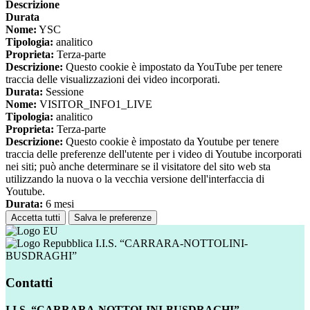
Descrizione
Durata
Nome:
YSC
Tipologia:
analitico
Proprieta:
Terza-parte
Descrizione:
Questo cookie è impostato da YouTube per tenere
traccia delle visualizzazioni dei video incorporati.
Durata:
Sessione
Nome:
VISITOR_INFO1_LIVE
Tipologia:
analitico
Proprieta:
Terza-parte
Descrizione:
Questo cookie è impostato da Youtube per tenere
traccia delle preferenze dell'utente per i video di Youtube incorporati
nei siti; può anche determinare se il visitatore del sito web sta
utilizzando la nuova o la vecchia versione dell'interfaccia di
Youtube.
Durata:
6 mesi
Accetta tutti
Salva le preferenze
I.I.S. “CARRARA-NOTTOLINI-
BUSDRAGHI”
Contatti
I.I.S. “CARRARA-NOTTOLINI-BUSDRAGHI”