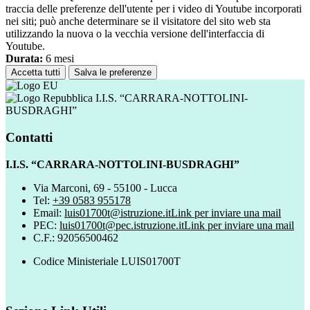
traccia delle preferenze dell'utente per i video di Youtube incorporati
nei siti; può anche determinare se il visitatore del sito web sta
utilizzando la nuova o la vecchia versione dell'interfaccia di
Youtube.
Durata:
6 mesi
Accetta tutti
Salva le preferenze
I.I.S. “CARRARA-NOTTOLINI-
BUSDRAGHI”
Contatti
I.I.S. “CARRARA-NOTTOLINI-BUSDRAGHI”
Via Marconi, 69 - 55100 - Lucca
Tel:
+39 0583 955178
Email:
luis01700t@istruzione.it
Link per inviare una mail
PEC:
luis01700t@pec.istruzione.it
Link per inviare una mail
C.F.: 92056500462
Codice Ministeriale LUIS01700T