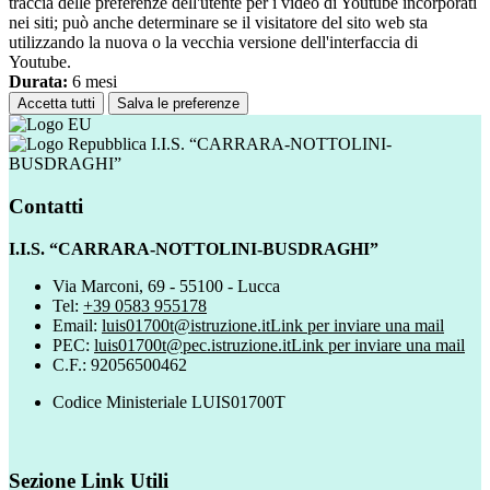
traccia delle preferenze dell'utente per i video di Youtube incorporati
nei siti; può anche determinare se il visitatore del sito web sta
utilizzando la nuova o la vecchia versione dell'interfaccia di
Youtube.
Durata:
6 mesi
Accetta tutti
Salva le preferenze
I.I.S. “CARRARA-NOTTOLINI-
BUSDRAGHI”
Contatti
I.I.S. “CARRARA-NOTTOLINI-BUSDRAGHI”
Via Marconi, 69 - 55100 - Lucca
Tel:
+39 0583 955178
Email:
luis01700t@istruzione.it
Link per inviare una mail
PEC:
luis01700t@pec.istruzione.it
Link per inviare una mail
C.F.: 92056500462
Codice Ministeriale LUIS01700T
Sezione Link Utili