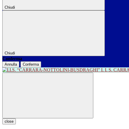
Chiudi
Chiudi
Conferma
Annulla
Conferma
I. I. S. CA
close