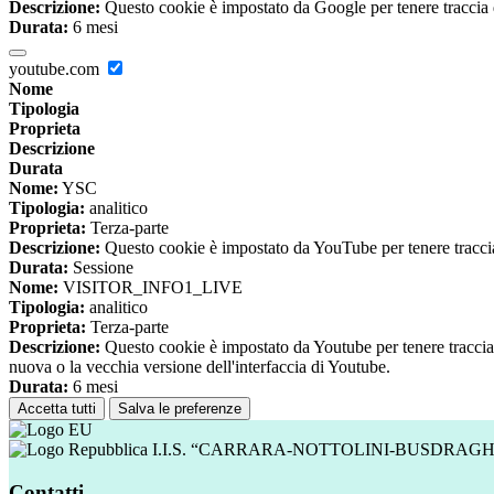
Descrizione:
Questo cookie è impostato da Google per tenere traccia del
Durata:
6 mesi
youtube.com
Nome
Tipologia
Proprieta
Descrizione
Durata
Nome:
YSC
Tipologia:
analitico
Proprieta:
Terza-parte
Descrizione:
Questo cookie è impostato da YouTube per tenere traccia 
Durata:
Sessione
Nome:
VISITOR_INFO1_LIVE
Tipologia:
analitico
Proprieta:
Terza-parte
Descrizione:
Questo cookie è impostato da Youtube per tenere traccia de
nuova o la vecchia versione dell'interfaccia di Youtube.
Durata:
6 mesi
Accetta tutti
Salva le preferenze
I.I.S. “CARRARA-NOTTOLINI-BUSDRAGH
Contatti