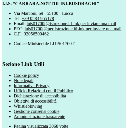
I.I.S. “CARRARA-NOTTOLINI-BUSDRAGHI”
Via Marconi, 69 - 55100 - Lucca
Tel:
+39 0583 955178
Email:
luis01700t@istruzione.it
Link per inviare una mail
PEC:
luis01700t@pec.istruzione.it
Link per inviare una mail
C.F.: 92056500462
Codice Ministeriale LUIS01700T
Sezione Link Utili
Cookie policy
Note legali
Informativa Privacy
Ufficio Relazioni con il Pubblico
Dichiarazione di accessibilità
Obiettivi di accessibilità
Whistleblowing
Gestione consensi cookie
Amministrazione trasparente
Pagina visualizzata
3068
volte