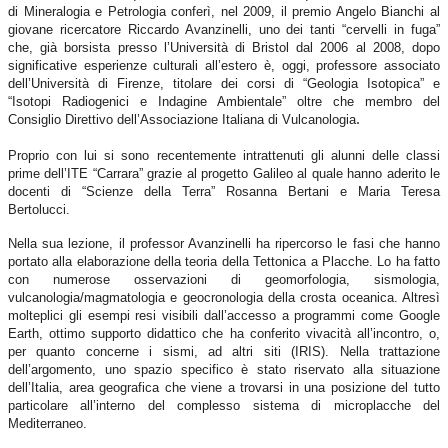
di Mineralogia e Petrologia conferì, nel 2009, il premio Angelo Bianchi al
giovane ricercatore Riccardo Avanzinelli,
uno dei tanti “cervelli in fuga”
che,
già
borsista presso l’Università di Bristol dal 2006 al 2008,
dopo
significativ
e esperienze culturali
all’estero è,
oggi,
professore associato
dell’Università di Firenze,
titolare dei corsi di “Geologia Isotopica” e
“Isotopi Radiogenici e Indagine Ambientale
”
oltre che
membro del
Consiglio Direttivo dell’Associazione Italiana di Vulcanologia
.
P
roprio con lui
si sono recentemente intrattenuti
gli alunni d
elle
classi
prime del
l’ITE “
Car
rara”
grazie al progetto Galileo al quale hanno aderito le
docenti di “Scienze della Terra”
Rosanna Bertani e Maria Teresa
Bertolucci.
Nella sua lezione
,
il professor Avanzinelli ha ripercorso
le fasi
che hanno
portato alla elaborazione della teoria della Tettonica a Placche.
Lo ha fatto
con n
umeros
e
osservazioni di geomorfologia, sismologia,
vulcanologia/magmatologia e geocronologia della crosta oceanica.
Altresì
m
olteplici gli esempi resi
visibili
da
l
l’accesso a programmi come Google
E
arth,
ottimo supporto didattico che ha conferito vivacità all’incontro,
o,
per
quanto concerne i
sismi, ad altri siti (IRIS).
Nella trattazione
dell’argomento, uno spazio specifico è stato riservato al
la situazione
dell’Italia,
area geografica che viene a trovarsi
in una posizione
del tutto
particolare all’interno del complesso sistema di microplacche del
Mediterraneo.