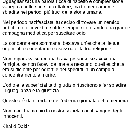
Uguaglianza: una parola ricca di rispetto e comprensione,
variegata nelle sue sfaccettature, ma tremendamente
sbiadita nei periodi più truci della storia umana.
Nel periodo nazifascista, fu deciso di trovare un nemico
pubblico e di investire soldi e tempo incentrando una grande
campagna mediatica per suscitare odio.
La condanna era sommaria, bastava un’etichetta: le tue
origini, il tuo orientamento sessuale, la tua religione.
Non importava se eri una brava persona, se avevi una
famiglia, se non facevi del male a nessuno: quell’etichetta
era sufficiente per odiarti e per spedirti in un campo di
concentramento a morire.
L’odio e la superficialità di giudizio riuscirono a far sbiadire
l’uguaglianza e la giustizia.
Questo c’è da ricordare nell’odierna giornata della memoria.
Non macchiamo più la nostra società con il sangue degli
innocenti.
Khalid Dakir