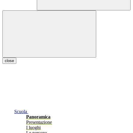
close
Scuola
Panoramica
Presentazione
I luoghi
Le persone