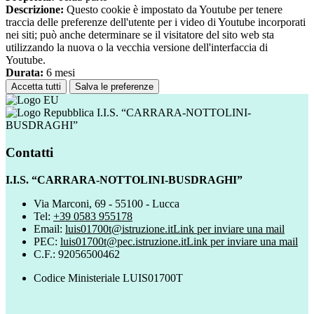
Descrizione:
Questo cookie è impostato da Youtube per tenere
traccia delle preferenze dell'utente per i video di Youtube incorporati
nei siti; può anche determinare se il visitatore del sito web sta
utilizzando la nuova o la vecchia versione dell'interfaccia di
Youtube.
Durata:
6 mesi
Accetta tutti
Salva le preferenze
I.I.S. “CARRARA-NOTTOLINI-
BUSDRAGHI”
Contatti
I.I.S. “CARRARA-NOTTOLINI-BUSDRAGHI”
Via Marconi, 69 - 55100 - Lucca
Tel:
+39 0583 955178
Email:
luis01700t@istruzione.it
Link per inviare una mail
PEC:
luis01700t@pec.istruzione.it
Link per inviare una mail
C.F.: 92056500462
Codice Ministeriale LUIS01700T