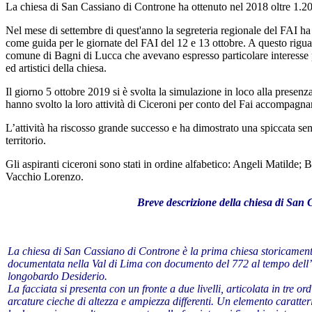
La chiesa di San Cassiano di Controne ha ottenuto nel 2018 oltre
1.200
Nel mese di settembre di quest'anno la segreteria regionale del FAI ha 
come guida per le giornate del FAI del 12 e 13 ottobre. A questo rigu
comune di Bagni di Lucca che avevano espresso particolare interesse per
ed artistici della chiesa.
Il giorno 5 ottobre 2019 si è svolta la simulazione in loco alla presen
hanno svolto la loro attività di Ciceroni per conto del Fai accompagnando
L’attività ha riscosso grande successo e ha dimostrato una spiccata sensib
territorio.
Gli aspiranti ciceroni sono stati in ordine alfabetico: Angeli Matilde;
Vacchio Lorenzo.
Breve descrizione della chiesa di San
La chiesa di San Cassiano di Controne è la prima chiesa storicamen
documentata nella Val di Lima con documento del 772 al tempo dell’
longobardo Desiderio.
La facciata si presenta con un fronte a due livelli, articolata in tre ord
arcature cieche di altezza e ampiezza differenti. Un elemento caratter