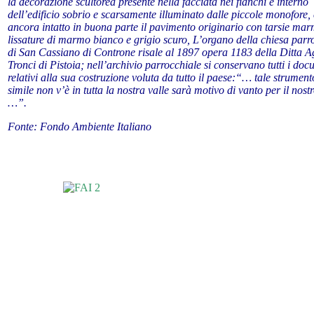
la decorazione scultorea presente nella facciata nei fianchi e interno
dell’edificio sobrio e scarsamente illuminato dalle piccole monofore,
ancora intatto in buona parte il pavimento originario con tarsie ma
lissature di marmo bianco e grigio scuro, L’organo della chiesa parr
di San Cassiano di Controne risale al 1897 opera 1183 della Ditta A
Tronci di Pistoia; nell’archivio parrocchiale si conservano tutti i doc
relativi alla sua costruzione voluta da tutto il paese:“… tale strumen
simile non v’è in tutta la nostra valle sarà motivo di vanto per il nost
…”.
Fonte: Fondo Ambiente Italiano