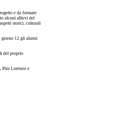
progetto e da formare
 alcuni allievi del
etti storici, culturali
l giorno 12 gli alunni
li del proprio
o, Pini Lorenzo e