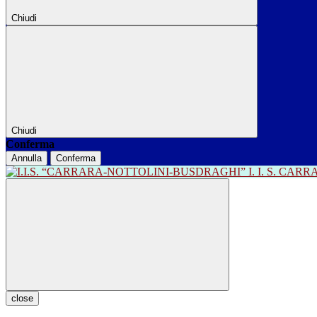
Chiudi
Chiudi
Conferma
Annulla
Conferma
I. I. S. CA
close