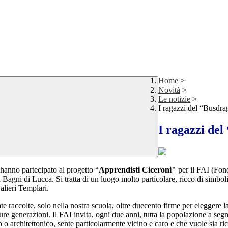
Home
>
Novità
>
Le notizie
>
I ragazzi del “Busdra
I ragazzi del
 hanno partecipato al progetto “
Apprendisti Ciceroni"
per il FAI (Fon
gni di Lucca. Si tratta di un luogo molto particolare, ricco di simboli 
alieri Templari.
tate raccolte, solo nella nostra scuola, oltre duecento firme per eleggere
ture generazioni. Il FAI invita, ogni due anni, tutta la popolazione a s
co o architettonico, sente particolarmente vicino e caro e che vuole sia r