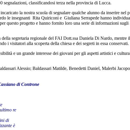
 segnalazioni, classificandosi terza nella provincia di Lucca.
incaricato la nostra scuola di segnalare qualche alunno da inserire nel 
ardo le insegnanti Rita Quiriconi e Giuliana Serrapede hanno individuato
 questo progetto e hanno fornito loro una serie di informazioni sugli asp
za della segretaria regionale del FAI Dott.ssa Daniela Di Nardo, mentre i
 i visitatori alla scoperta della chiesa e dei segreti in essa conservati.
ilità e un grande interesse dei giovani per gli aspetti artistici e cultura
 Baldassari Alessio; Baldassari Matilde, Benedetti Daniel, Malerbi Jacop
 Cassiano di Controne
te
ultimo re
ini di
izzante è