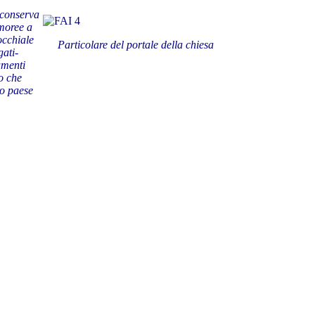
 conserva
rmoree a
occhiale
Particolare del portale della chiesa
gati-
umenti
to che
ro paese