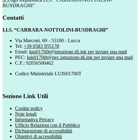
BUSDRAGHI”
Contatti
I.I.S. “CARRARA-NOTTOLINI-BUSDRAGHI”
Via Marconi, 69 - 55100 - Lucca
Tel:
+39 0583 955178
Email:
luis01700t@istruzione.it
Link per inviare una mail
PEC:
luis01700t@pec.istruzione.it
Link per inviare una mail
C.F.: 92056500462
Codice Ministeriale LUIS01700T
Sezione Link Utili
Cookie policy
Note legali
Informativa Privacy
Ufficio Relazioni con il Pubblico
Dichiarazione di accessibilità
Obiettivi di accessibilità