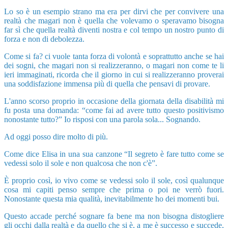
Lo so è un esempio strano ma era per dirvi che per convivere una
realtà che magari non è quella che volevamo o speravamo bisogna
far sì che quella realtà diventi nostra e col tempo un nostro punto di
forza e non di debolezza.
Come si fa? ci vuole tanta forza di volontà e soprattutto anche se hai
dei sogni, che magari non si realizzeranno, o magari non come te li
ieri immaginati, ricorda che il giorno in cui si realizzeranno proverai
una soddisfazione immensa più di quella che pensavi di provare.
L'anno scorso proprio in occasione della giornata della disabilità mi
fu posta una domanda: “come fai ad avere tutto questo positivismo
nonostante tutto?” Io risposi con una parola sola... Sognando.
Ad oggi posso dire molto di più.
Come dice Elisa in una sua canzone “Il segreto è fare tutto come se
vedessi solo il sole e non qualcosa che non c'è”.
È proprio così, io vivo come se vedessi solo il sole, così qualunque
cosa mi capiti penso sempre che prima o poi ne verrò fuori.
Nonostante questa mia qualità, inevitabilmente ho dei momenti bui.
Questo accade perché sognare fa bene ma non bisogna distogliere
gli occhi dalla realtà e da quello che si è, a me è successo e succede,