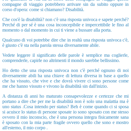
compagne di viaggio potrebbero arrivare sin da subito oppure in
corso d'opera: come si chiamano? Disabilità.
Che cos'è la disabilità? non c'è una risposta univoca e sapete perché?
Perché di per sé è una cosa inconcepibile e impercettibile le fino al
momento o dal momento in cui ti viene a bussare alla porta.
Qualcuno di voi potrebbe dire che in realtà una risposta univoca c'è,
è giusto c'è sta nella parola stessa diversamente abile.
Vedete leggere il significato delle parole è semplice ma coglierle,
comprenderle, capirle no altrimenti il mondo sarebbe bellissimo.
Ho detto che una risposta univoca non c'è perché ognuno di noi
diversamente abili ha una chiave di lettura diversa in base a quello
che ha vissuto, che vive e che dovrà vivere ci sono persone come
me che hanno vissuto e vivono la disabilità sin dall'inizio.
A distanza di anni ho maturato consapevolezze e certezze che mi
portano a dire che per me la disabilità non è solo una malattia ma è
uno status .Cosa intendo per status? Beh è come quando ci si sposa
si acuisce lo status di persone sposate io sono sposato con me stesso
ovvero il mio inconscio, che è una persona integra fisicamente sana
è sposato con la mia parte fragile ovvero quello che sono e mostro
all'esterno, il mio corpo .