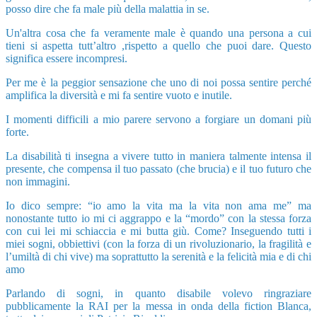
posso dire che fa male più della malattia in se.
Un'altra cosa che fa veramente male è quando una persona a cui
tieni si aspetta tutt’altro ,rispetto a quello che puoi dare. Questo
significa essere incompresi.
Per me è la peggior sensazione che uno di noi possa sentire perché
amplifica la diversità e mi fa sentire vuoto e inutile.
I momenti difficili a mio parere servono a forgiare un domani più
forte.
La disabilità ti insegna a vivere tutto in maniera talmente intensa il
presente, che compensa il tuo passato (che brucia) e il tuo futuro che
non immagini.
Io dico sempre: “io amo la vita ma la vita non ama me” ma
nonostante tutto io mi ci aggrappo e la “mordo” con la stessa forza
con cui lei mi schiaccia e mi butta giù. Come? Inseguendo tutti i
miei sogni, obbiettivi (con la forza di un rivoluzionario, la fragilità e
l’umiltà di chi vive) ma soprattutto la serenità e la felicità mia e di chi
amo
Parlando di sogni, in quanto disabile volevo ringraziare
pubblicamente la RAI per la messa in onda della fiction Blanca,