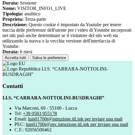
Durata:
Sessione
Nome:
VISITOR_INFO1_LIVE
Tipologia:
analitico
Proprieta:
Terza-parte
Descrizione:
Questo cookie è impostato da Youtube per tenere
traccia delle preferenze dell'utente per i video di Youtube incorporati
nei siti; può anche determinare se il visitatore del sito web sta
utilizzando la nuova o la vecchia versione dell'interfaccia di
Youtube.
Durata:
6 mesi
Accetta tutti
Salva le preferenze
I.I.S. “CARRARA-NOTTOLINI-
BUSDRAGHI”
Contatti
I.I.S. “CARRARA-NOTTOLINI-BUSDRAGHI”
Via Marconi, 69 - 55100 - Lucca
Tel:
+39 0583 955178
Email:
luis01700t@istruzione.it
Link per inviare una mail
PEC:
luis01700t@pec.istruzione.it
Link per inviare una mail
C.F.: 92056500462