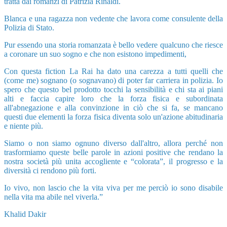
tratta dai romanzi di Patrizia Rinaldi.
Blanca e una ragazza non vedente che lavora come consulente della
Polizia di Stato.
Pur essendo una storia romanzata è bello vedere qualcuno che riesce
a coronare un suo sogno e che non esistono impedimenti,
Con questa fiction La Rai ha dato una carezza a tutti quelli che
(come me) sognano (o sognavano) di poter far carriera in polizia. Io
spero che questo bel prodotto tocchi la sensibilità e chi sta ai piani
alti e faccia capire loro che la forza fisica e subordinata
all'abnegazione e alla convinzione in ciò che si fa, se mancano
questi due elementi la forza fisica diventa solo un'azione abitudinaria
e niente più.
Siamo o non siamo ognuno diverso dall'altro, allora perché non
trasformiamo queste belle parole in azioni positive che rendano la
nostra società più unita accogliente e “colorata”, il progresso e la
diversità ci rendono più forti.
Io vivo, non lascio che la vita viva per me perciò io sono disabile
nella vita ma abile nel viverla.”
Khalid Dakir