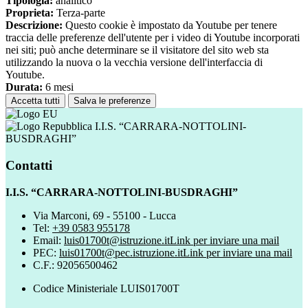
Tipologia:
analitico
Proprieta:
Terza-parte
Descrizione:
Questo cookie è impostato da Youtube per tenere
traccia delle preferenze dell'utente per i video di Youtube incorporati
nei siti; può anche determinare se il visitatore del sito web sta
utilizzando la nuova o la vecchia versione dell'interfaccia di
Youtube.
Durata:
6 mesi
Accetta tutti
Salva le preferenze
I.I.S. “CARRARA-NOTTOLINI-
BUSDRAGHI”
Contatti
I.I.S. “CARRARA-NOTTOLINI-BUSDRAGHI”
Via Marconi, 69 - 55100 - Lucca
Tel:
+39 0583 955178
Email:
luis01700t@istruzione.it
Link per inviare una mail
PEC:
luis01700t@pec.istruzione.it
Link per inviare una mail
C.F.: 92056500462
Codice Ministeriale LUIS01700T