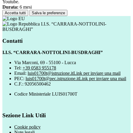
Youtube.
Durata:
6 mesi
Accetta tutti
Salva le preferenze
I.I.S. “CARRARA-NOTTOLINI-
BUSDRAGHI”
Contatti
I.I.S. “CARRARA-NOTTOLINI-BUSDRAGHI”
Via Marconi, 69 - 55100 - Lucca
Tel:
+39 0583 955178
Email:
luis01700t@istruzione.it
Link per inviare una mail
PEC:
luis01700t@pec.istruzione.it
Link per inviare una mail
C.F.: 92056500462
Codice Ministeriale LUIS01700T
Sezione Link Utili
Cookie policy
Note legali