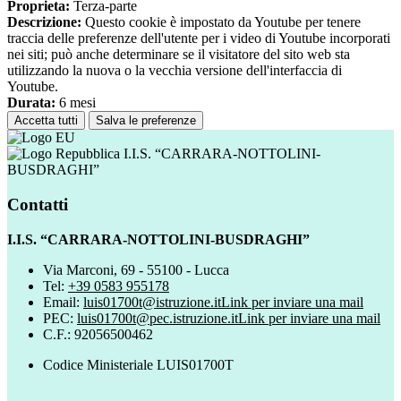
Proprieta:
Terza-parte
Descrizione:
Questo cookie è impostato da Youtube per tenere
traccia delle preferenze dell'utente per i video di Youtube incorporati
nei siti; può anche determinare se il visitatore del sito web sta
utilizzando la nuova o la vecchia versione dell'interfaccia di
Youtube.
Durata:
6 mesi
Accetta tutti
Salva le preferenze
I.I.S. “CARRARA-NOTTOLINI-
BUSDRAGHI”
Contatti
I.I.S. “CARRARA-NOTTOLINI-BUSDRAGHI”
Via Marconi, 69 - 55100 - Lucca
Tel:
+39 0583 955178
Email:
luis01700t@istruzione.it
Link per inviare una mail
PEC:
luis01700t@pec.istruzione.it
Link per inviare una mail
C.F.: 92056500462
Codice Ministeriale LUIS01700T