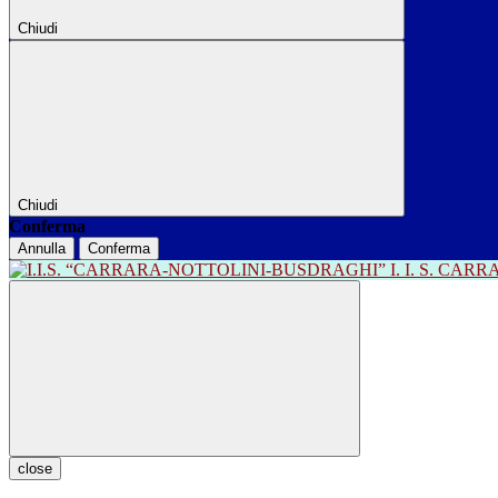
Chiudi
Chiudi
Conferma
Annulla
Conferma
I. I. S. CA
close