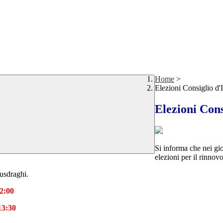
Home
>
Elezioni Consiglio d'I
Elezioni Cons
Si informa che nei g
elezioni per il rinnov
 Busdraghi.
12:00
13:30