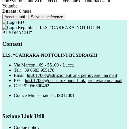
utilizzando la nuova o la vecchia versione dell'interfaccia di
Youtube.
Durata:
6 mesi
Accetta tutti
Salva le preferenze
I.I.S. “CARRARA-NOTTOLINI-
BUSDRAGHI”
Contatti
I.I.S. “CARRARA-NOTTOLINI-BUSDRAGHI”
Via Marconi, 69 - 55100 - Lucca
Tel:
+39 0583 955178
Email:
luis01700t@istruzione.it
Link per inviare una mail
PEC:
luis01700t@pec.istruzione.it
Link per inviare una mail
C.F.: 92056500462
Codice Ministeriale LUIS01700T
Sezione Link Utili
Cookie policy