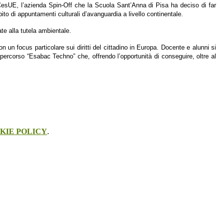
esUE, l’azienda
Spin-Off che la Scuola Sant’Anna di Pisa ha deciso di far
bito di
appuntamenti
culturali
d’avanguardia a livello continentale.
ate alla tutela ambientale.
con
un focus
particolare
sui
diritti del cittadino in Europa. Docente e alunni si
 percorso “Esabac Techno” che,
offre
ndo
l’opportunità
di conseguire, oltre al
KIE POLICY
.