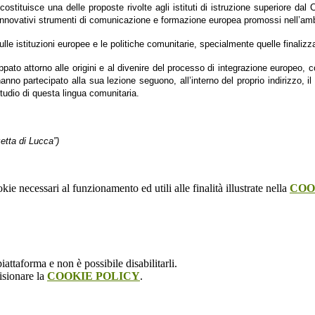
 costituisce una delle proposte rivolte
agli istituti
di istruzione superiore dal
C
innovativi strumenti di comunicazione e formazione europea
promossi
nell’am
ulle istituzioni europee e le politiche comunitarie,
specialmente
quelle finalizz
ppato attorno al
le origini
e al divenire del
processo di integrazione europeo, 
 hanno partecipato
alla sua lezione
seguono,
all’interno del proprio indirizzo,
il
studio di questa lingua comunitaria.
etta di Lucca”)
kie necessari al funzionamento ed utili alle finalità illustrate nella
COO
attaforma e non è possibile disabilitarli.
isionare la
COOKIE POLICY
.