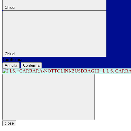
Chiudi
Chiudi
Conferma
Annulla
Conferma
I. I. S. CA
close