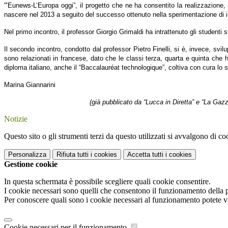
“
Eunews-
L
’Europa oggi”, il progetto che ne ha consentito la realizzazione,
nascere nel 2013 a seguito del successo
ottenuto
nella
sperimentazione
di 
Nel primo incontro, il professor Giorgio Grimaldi ha intrattenuto gli studenti s
Il secondo
incontro,
condotto
dal professor Pietro Finelli,
si è, invece, svilu
sono relazionati in francese, dato che le classi terza, quarta e quinta che
diploma italiano, anche
il “Baccalauréat technologique”,
coltiva con cura lo 
M
arina Giannarini
(già pubblicato da “Lucca in Diretta” e “La Gazz
Notizie
Questo sito o gli strumenti terzi da questo utilizzati si avvalgono di coo
Personalizza
Rifiuta tutti
i cookies
Accetta tutti
i cookies
Gestione cookie
In questa schermata è possibile scegliere quali cookie consentire.
I cookie necessari sono quelli che consentono il funzionamento della pi
Per conoscere quali sono i cookie necessari al funzionamento potete v
Cookie necessari per il funzionamento