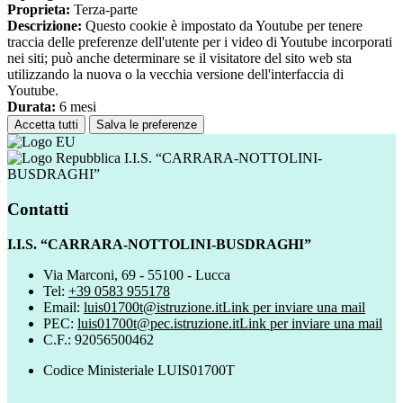
Proprieta:
Terza-parte
Descrizione:
Questo cookie è impostato da Youtube per tenere
traccia delle preferenze dell'utente per i video di Youtube incorporati
nei siti; può anche determinare se il visitatore del sito web sta
utilizzando la nuova o la vecchia versione dell'interfaccia di
Youtube.
Durata:
6 mesi
Accetta tutti
Salva le preferenze
I.I.S. “CARRARA-NOTTOLINI-
BUSDRAGHI”
Contatti
I.I.S. “CARRARA-NOTTOLINI-BUSDRAGHI”
Via Marconi, 69 - 55100 - Lucca
Tel:
+39 0583 955178
Email:
luis01700t@istruzione.it
Link per inviare una mail
PEC:
luis01700t@pec.istruzione.it
Link per inviare una mail
C.F.: 92056500462
Codice Ministeriale LUIS01700T