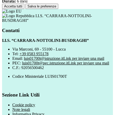
Durata:
6 mesi
Accetta tutti
Salva le preferenze
I.I.S. “CARRARA-NOTTOLINI-
BUSDRAGHI”
Contatti
I.I.S. “CARRARA-NOTTOLINI-BUSDRAGHI”
Via Marconi, 69 - 55100 - Lucca
Tel:
+39 0583 955178
Email:
luis01700t@istruzione.it
Link per inviare una mail
PEC:
luis01700t@pec.istruzione.it
Link per inviare una mail
C.F.: 92056500462
Codice Ministeriale LUIS01700T
Sezione Link Utili
Cookie policy
Note legali
Informativa Privacy