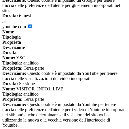
Descrizione:
Questo cookie è impostato da Google per tenere
traccia delle preferenze dell'utente per gli elementi incorporati nel
sito.
Durata:
6 mesi
youtube.com
Nome
Tipologia
Proprieta
Descrizione
Durata
Nome:
YSC
Tipologia:
analitico
Proprieta:
Terza-parte
Descrizione:
Questo cookie è impostato da YouTube per tenere
traccia delle visualizzazioni dei video incorporati.
Durata:
Sessione
Nome:
VISITOR_INFO1_LIVE
Tipologia:
analitico
Proprieta:
Terza-parte
Descrizione:
Questo cookie è impostato da Youtube per tenere
traccia delle preferenze dell'utente per i video di Youtube incorporati
nei siti; può anche determinare se il visitatore del sito web sta
utilizzando la nuova o la vecchia versione dell'interfaccia di
Youtube.