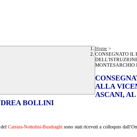
Home
>
CONSEGNATO IL 
DELL'ISTRUZION
MONTESARCHIO E
CONSEGNAT
ALLA VICE
ASCANI, A
DREA BOLLINI
del
Carrara-Nottolini-Busdraghi
sono stati ricevuti a colloquio dall’