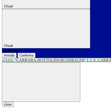
Chiudi
Chiudi
Conferma
Annulla
Conferma
I. I. S. CA
close