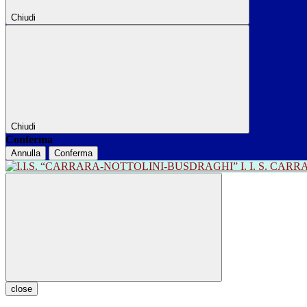
Chiudi
Chiudi
Conferma
Annulla
Conferma
I. I. S. CA
close