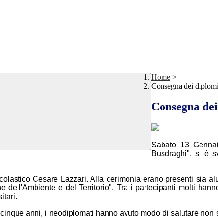
Home
>
Consegna dei diplomi
Consegna dei
Sabato 13 Gennaio,
Busdraghi", si è s
scolastico Cesare Lazzari.
Alla cerimonia erano presenti sia al
e dell'Ambiente e del Territorio". Tra i partecipanti molti han
itari.
per cinque anni, i neodiplomati hanno avuto modo di salutare non