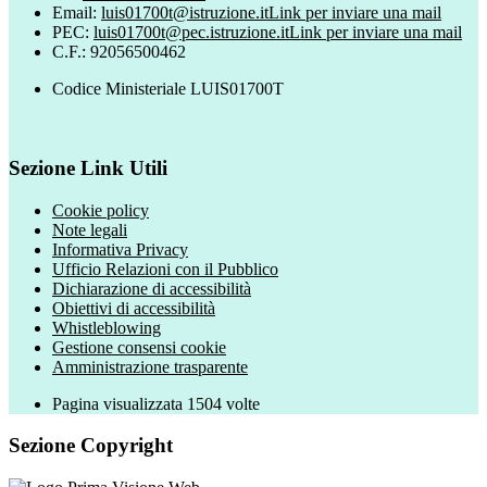
Email:
luis01700t@istruzione.it
Link per inviare una mail
PEC:
luis01700t@pec.istruzione.it
Link per inviare una mail
C.F.: 92056500462
Codice Ministeriale LUIS01700T
Sezione Link Utili
Cookie policy
Note legali
Informativa Privacy
Ufficio Relazioni con il Pubblico
Dichiarazione di accessibilità
Obiettivi di accessibilità
Whistleblowing
Gestione consensi cookie
Amministrazione trasparente
Pagina visualizzata
1504
volte
Sezione Copyright