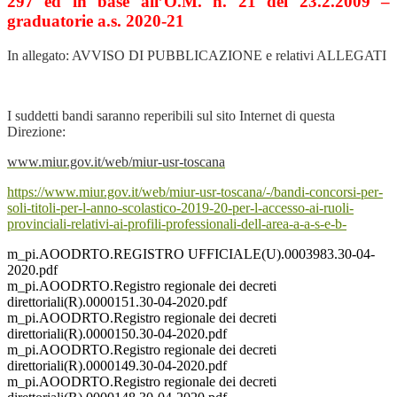
297 ed in base all’O.M. n. 21 del 23.2.2009 –
graduatorie a.s. 2020-21
In allegato: AVVISO DI PUBBLICAZIONE e relativi ALLEGATI
I suddetti bandi saranno reperibili sul sito Internet di questa
Direzione:
www.miur.gov.it/web/miur-usr-toscana
https://www.miur.gov.it/web/miur-usr-toscana/-/bandi-concorsi-per-
soli-titoli-per-l-anno-scolastico-2019-20-per-l-accesso-ai-ruoli-
provinciali-relativi-ai-profili-professionali-dell-area-a-a-s-e-b-
m_pi.AOODRTO.REGISTRO UFFICIALE(U).0003983.30-04-
2020.pdf
m_pi.AOODRTO.Registro regionale dei decreti
direttoriali(R).0000151.30-04-2020.pdf
m_pi.AOODRTO.Registro regionale dei decreti
direttoriali(R).0000150.30-04-2020.pdf
m_pi.AOODRTO.Registro regionale dei decreti
direttoriali(R).0000149.30-04-2020.pdf
m_pi.AOODRTO.Registro regionale dei decreti