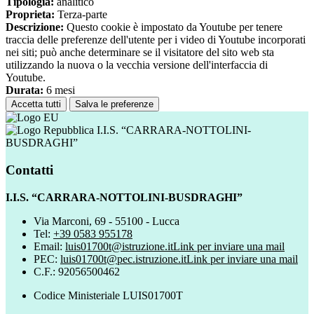
Tipologia:
analitico
Proprieta:
Terza-parte
Descrizione:
Questo cookie è impostato da Youtube per tenere
traccia delle preferenze dell'utente per i video di Youtube incorporati
nei siti; può anche determinare se il visitatore del sito web sta
utilizzando la nuova o la vecchia versione dell'interfaccia di
Youtube.
Durata:
6 mesi
Accetta tutti
Salva le preferenze
I.I.S. “CARRARA-NOTTOLINI-
BUSDRAGHI”
Contatti
I.I.S. “CARRARA-NOTTOLINI-BUSDRAGHI”
Via Marconi, 69 - 55100 - Lucca
Tel:
+39 0583 955178
Email:
luis01700t@istruzione.it
Link per inviare una mail
PEC:
luis01700t@pec.istruzione.it
Link per inviare una mail
C.F.: 92056500462
Codice Ministeriale LUIS01700T