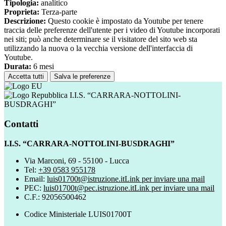
Tipologia:
analitico
Proprieta:
Terza-parte
Descrizione:
Questo cookie è impostato da Youtube per tenere
traccia delle preferenze dell'utente per i video di Youtube incorporati
nei siti; può anche determinare se il visitatore del sito web sta
utilizzando la nuova o la vecchia versione dell'interfaccia di
Youtube.
Durata:
6 mesi
Accetta tutti
Salva le preferenze
I.I.S. “CARRARA-NOTTOLINI-
BUSDRAGHI”
Contatti
I.I.S. “CARRARA-NOTTOLINI-BUSDRAGHI”
Via Marconi, 69 - 55100 - Lucca
Tel:
+39 0583 955178
Email:
luis01700t@istruzione.it
Link per inviare una mail
PEC:
luis01700t@pec.istruzione.it
Link per inviare una mail
C.F.: 92056500462
Codice Ministeriale LUIS01700T