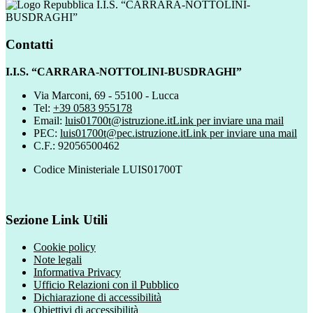
I.I.S. “CARRARA-NOTTOLINI-
BUSDRAGHI”
Contatti
I.I.S. “CARRARA-NOTTOLINI-BUSDRAGHI”
Via Marconi, 69 - 55100 - Lucca
Tel:
+39 0583 955178
Email:
luis01700t@istruzione.it
Link per inviare una mail
PEC:
luis01700t@pec.istruzione.it
Link per inviare una mail
C.F.: 92056500462
Codice Ministeriale LUIS01700T
Sezione Link Utili
Cookie policy
Note legali
Informativa Privacy
Ufficio Relazioni con il Pubblico
Dichiarazione di accessibilità
Obiettivi di accessibilità