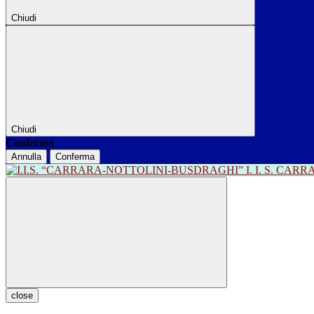
Chiudi
Chiudi
Conferma
Annulla
Conferma
I. I. S. CA
close