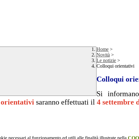
Home
>
Novità
>
Le notizie
>
Colloqui orientativi
Colloqui orie
Si informan
 orientativi
saranno effettuati il
4 settembre d
kie necessari al funzionamento ed utili alle finalità illustrate nella
COO