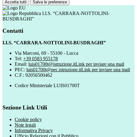
Accetta tutti
Salva le preferenze
I.I.S. “CARRARA-NOTTOLINI-
BUSDRAGHI”
Contatti
I.I.S. “CARRARA-NOTTOLINI-BUSDRAGHI”
Via Marconi, 69 - 55100 - Lucca
Tel:
+39 0583 955178
Email:
luis01700t@istruzione.it
Link per inviare una mail
PEC:
luis01700t@pec.istruzione.it
Link per inviare una mail
C.F.: 92056500462
Codice Ministeriale LUIS01700T
Sezione Link Utili
Cookie policy
Note legali
Informativa Privacy
Ufficio Relazioni con il Pubblico