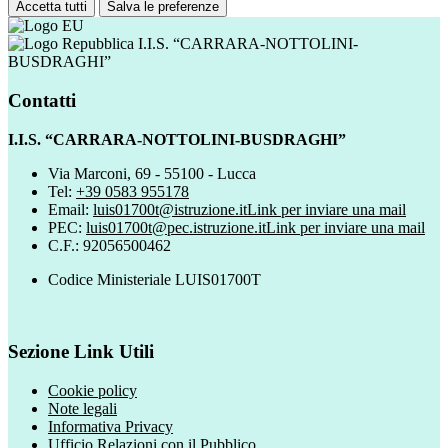
Accetta tutti
Salva le preferenze
I.I.S. “CARRARA-NOTTOLINI-
BUSDRAGHI”
Contatti
I.I.S. “CARRARA-NOTTOLINI-BUSDRAGHI”
Via Marconi, 69 - 55100 - Lucca
Tel:
+39 0583 955178
Email:
luis01700t@istruzione.it
Link per inviare una mail
PEC:
luis01700t@pec.istruzione.it
Link per inviare una mail
C.F.: 92056500462
Codice Ministeriale LUIS01700T
Sezione Link Utili
Cookie policy
Note legali
Informativa Privacy
Ufficio Relazioni con il Pubblico