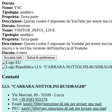
Durata
Nome:
YSC
Tipologia:
analitico
Proprieta:
Terza-parte
Descrizione:
Questo cookie è impostato da YouTube per tenere traccia 
Durata:
Sessione
Nome:
VISITOR_INFO1_LIVE
Tipologia:
analitico
Proprieta:
Terza-parte
Descrizione:
Questo cookie è impostato da Youtube per tenere traccia de
nuova o la vecchia versione dell'interfaccia di Youtube.
Durata:
6 mesi
Accetta tutti
Salva le preferenze
I.I.S. “CARRARA-NOTTOLINI-BUSDRAGH
Contatti
I.I.S. “CARRARA-NOTTOLINI-BUSDRAGHI”
Via Marconi, 69 - 55100 - Lucca
Tel:
+39 0583 955178
Email:
luis01700t@istruzione.it
Link per inviare una mail
PEC:
luis01700t@pec.istruzione.it
Link per inviare una mail