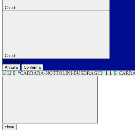
Chiudi
Chiudi
Conferma
Annulla
Conferma
I. I. S. CA
close