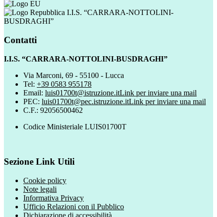
I.I.S. “CARRARA-NOTTOLINI-
BUSDRAGHI”
Contatti
I.I.S. “CARRARA-NOTTOLINI-BUSDRAGHI”
Via Marconi, 69 - 55100 - Lucca
Tel:
+39 0583 955178
Email:
luis01700t@istruzione.it
Link per inviare una mail
PEC:
luis01700t@pec.istruzione.it
Link per inviare una mail
C.F.: 92056500462
Codice Ministeriale LUIS01700T
Sezione Link Utili
Cookie policy
Note legali
Informativa Privacy
Ufficio Relazioni con il Pubblico
Dichiarazione di accessibilità