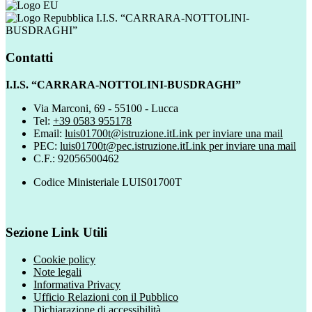
I.I.S. “CARRARA-NOTTOLINI-
BUSDRAGHI”
Contatti
I.I.S. “CARRARA-NOTTOLINI-BUSDRAGHI”
Via Marconi, 69 - 55100 - Lucca
Tel:
+39 0583 955178
Email:
luis01700t@istruzione.it
Link per inviare una mail
PEC:
luis01700t@pec.istruzione.it
Link per inviare una mail
C.F.: 92056500462
Codice Ministeriale LUIS01700T
Sezione Link Utili
Cookie policy
Note legali
Informativa Privacy
Ufficio Relazioni con il Pubblico
Dichiarazione di accessibilità