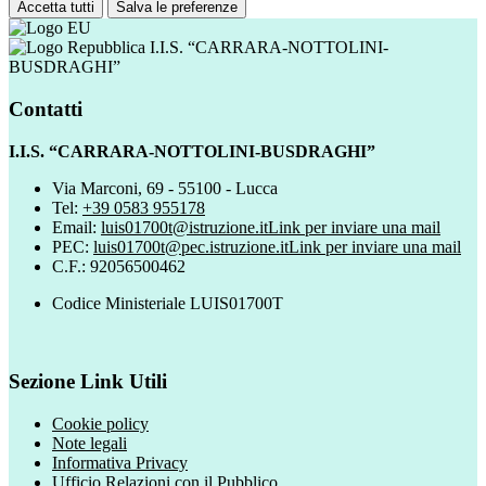
Accetta tutti
Salva le preferenze
I.I.S. “CARRARA-NOTTOLINI-
BUSDRAGHI”
Contatti
I.I.S. “CARRARA-NOTTOLINI-BUSDRAGHI”
Via Marconi, 69 - 55100 - Lucca
Tel:
+39 0583 955178
Email:
luis01700t@istruzione.it
Link per inviare una mail
PEC:
luis01700t@pec.istruzione.it
Link per inviare una mail
C.F.: 92056500462
Codice Ministeriale LUIS01700T
Sezione Link Utili
Cookie policy
Note legali
Informativa Privacy
Ufficio Relazioni con il Pubblico