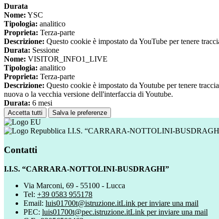
Durata
Nome:
YSC
Tipologia:
analitico
Proprieta:
Terza-parte
Descrizione:
Questo cookie è impostato da YouTube per tenere traccia 
Durata:
Sessione
Nome:
VISITOR_INFO1_LIVE
Tipologia:
analitico
Proprieta:
Terza-parte
Descrizione:
Questo cookie è impostato da Youtube per tenere traccia de
nuova o la vecchia versione dell'interfaccia di Youtube.
Durata:
6 mesi
Accetta tutti
Salva le preferenze
I.I.S. “CARRARA-NOTTOLINI-BUSDRAGH
Contatti
I.I.S. “CARRARA-NOTTOLINI-BUSDRAGHI”
Via Marconi, 69 - 55100 - Lucca
Tel:
+39 0583 955178
Email:
luis01700t@istruzione.it
Link per inviare una mail
PEC:
luis01700t@pec.istruzione.it
Link per inviare una mail