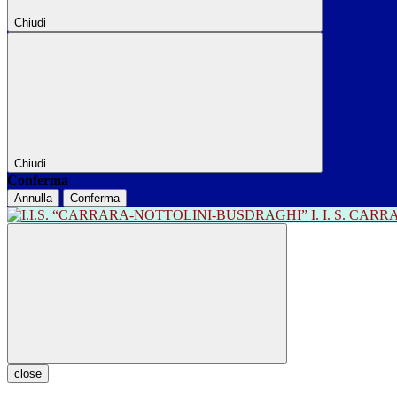
Chiudi
Chiudi
Conferma
Annulla
Conferma
I. I. S. CA
close