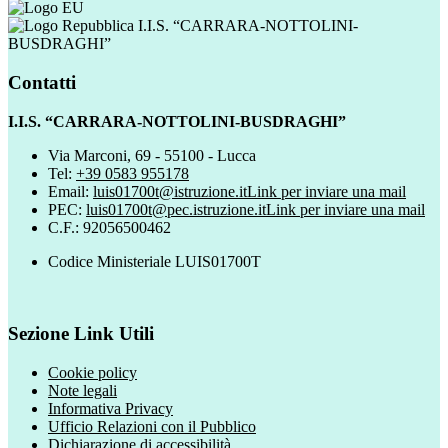
I.I.S. “CARRARA-NOTTOLINI-
BUSDRAGHI”
Contatti
I.I.S. “CARRARA-NOTTOLINI-BUSDRAGHI”
Via Marconi, 69 - 55100 - Lucca
Tel:
+39 0583 955178
Email:
luis01700t@istruzione.it
Link per inviare una mail
PEC:
luis01700t@pec.istruzione.it
Link per inviare una mail
C.F.: 92056500462
Codice Ministeriale LUIS01700T
Sezione Link Utili
Cookie policy
Note legali
Informativa Privacy
Ufficio Relazioni con il Pubblico
Dichiarazione di accessibilità