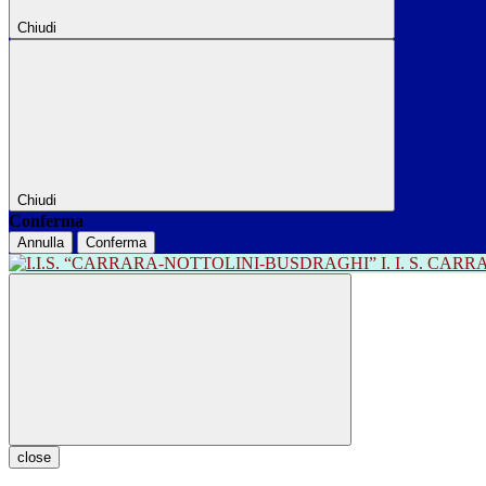
Chiudi
Chiudi
Conferma
Annulla
Conferma
I. I. S. CA
close