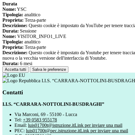
Durata
Nome:
YSC
Tipologia:
analitico
Proprieta:
Terza-parte
Descrizione:
Questo cookie è impostato da YouTube per tenere traccia 
Durata:
Sessione
Nome:
VISITOR_INFO1_LIVE
Tipologia:
analitico
Proprieta:
Terza-parte
Descrizione:
Questo cookie è impostato da Youtube per tenere traccia de
nuova o la vecchia versione dell'interfaccia di Youtube.
Durata:
6 mesi
Accetta tutti
Salva le preferenze
I.I.S. “CARRARA-NOTTOLINI-BUSDRAGH
Contatti
I.I.S. “CARRARA-NOTTOLINI-BUSDRAGHI”
Via Marconi, 69 - 55100 - Lucca
Tel:
+39 0583 955178
Email:
luis01700t@istruzione.it
Link per inviare una mail
PEC:
luis01700t@pec.istruzione.it
Link per inviare una mail