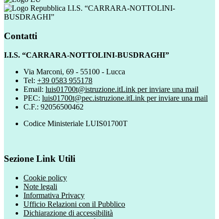
I.I.S. “CARRARA-NOTTOLINI-
BUSDRAGHI”
Contatti
I.I.S. “CARRARA-NOTTOLINI-BUSDRAGHI”
Via Marconi, 69 - 55100 - Lucca
Tel:
+39 0583 955178
Email:
luis01700t@istruzione.it
Link per inviare una mail
PEC:
luis01700t@pec.istruzione.it
Link per inviare una mail
C.F.: 92056500462
Codice Ministeriale LUIS01700T
Sezione Link Utili
Cookie policy
Note legali
Informativa Privacy
Ufficio Relazioni con il Pubblico
Dichiarazione di accessibilità