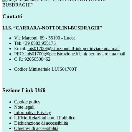
BUSDRAGHI”
Contatti
I.I.S. “CARRARA-NOTTOLINI-BUSDRAGHI”
Via Marconi, 69 - 55100 - Lucca
Tel:
+39 0583 955178
Email:
luis01700t@istruzione.it
Link per inviare una mail
PEC:
luis01700t@pec.istruzione.it
Link per inviare una mail
C.F.: 92056500462
Codice Ministeriale LUIS01700T
Sezione Link Utili
Cookie policy
Note legali
Informativa Privacy
Ufficio Relazioni con il Pubblico
Dichiarazione di accessibilità
Obiettivi di accessibilità